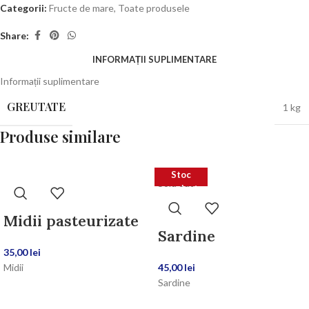
Categorii:
Fructe de mare
,
Toate produsele
Share:
INFORMAȚII SUPLIMENTARE
Informații suplimentare
GREUTATE
1 kg
Produse similare
Stoc
Sold out
epuizat
Midii pasteurizate
Sardine
35,00
lei
Midii
45,00
lei
Sardine