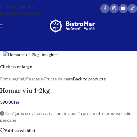
Skip to navigation
Skip to main content
Click to enlarge
Prima pagină
/
Pescărie
/
Fructe de mare
Back to products
Homar viu 1-2kg
390,00
lei
Curățarea și eviscerearea sunt incluse în preț pentru produsele din
pescărie.
Add to wishlist