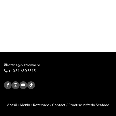
office@bistromar.ro
+40.31.630.8315
Acasă
/
Meniu
/
Rezervare
/
Contact
/
Produse Alfredo Seafood