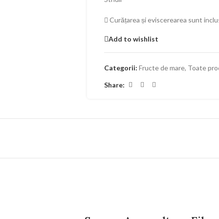
Curățarea și eviscerearea sunt inclu
Add to wishlist
Categorii:
Fructe de mare
,
Toate pro
Share: