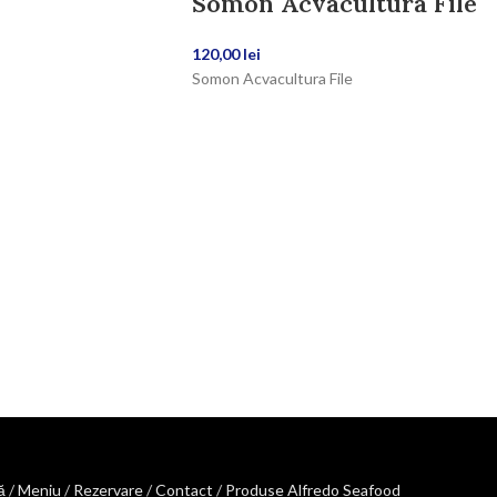
Somon Acvacultura File
120,00
lei
Somon Acvacultura File
ă
/
Meniu
/
Rezervare
/
Contact
/
Produse Alfredo Seafood