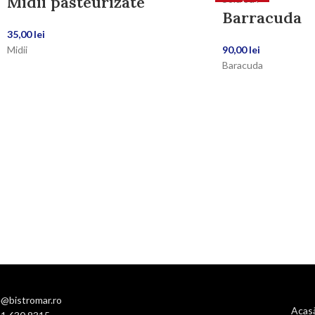
Midii pasteurizate
epuizat
Barracuda
35,00
lei
Midii
90,00
lei
Baracuda
e@bistromar.ro
Acas