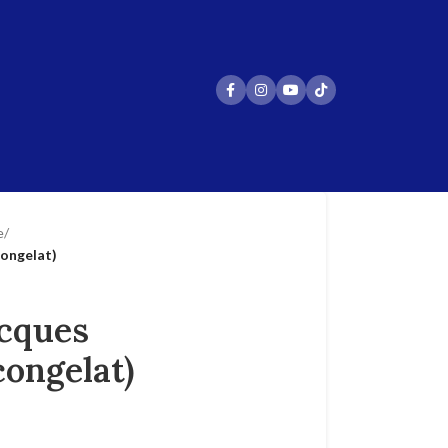
e
/
congelat)
acques
ongelat)