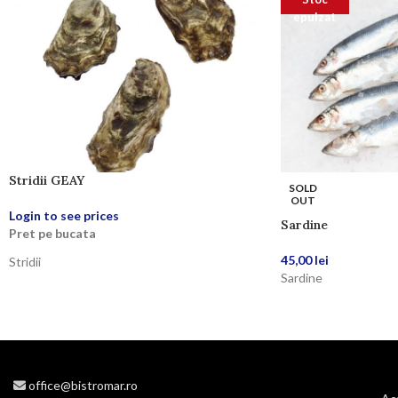
epuizat
Stridii GEAY
SOLD
OUT
Login to see prices
Sardine
Pret pe bucata
45,00
lei
Stridii
Sardine
office@bistromar.ro