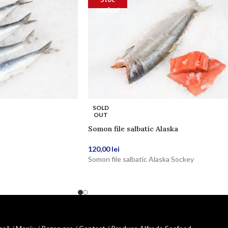
epuizat
SOLD
OUT
Somon file salbatic Alaska
120,00
lei
Somon file salbatic Alaska Sockey