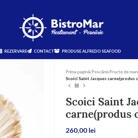
REZERVARE
CONTACT
PRODUSE ALFREDO SEAFOOD
Prima pagină
/
Pescărie
/
Fructe de mar
Scoici Saint Jacques carne(produs 
Scoici Saint J
carne(produs c
260,00
lei