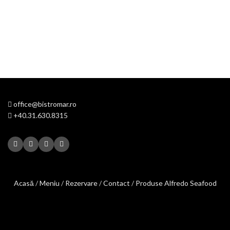
office@bistromar.ro
+40.31.630.8315
Acasă
/
Meniu
/
Rezervare
/
Contact
/
Produse Alfredo Seafood