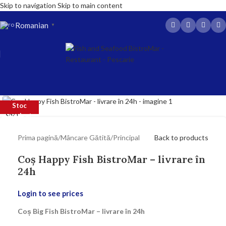
Skip to navigation
Skip to main content
Romanian
▼
Click to enlarge
Stoc
SOLD
OUT
epuizat
Prima pagină
/
Mâncare Gătită
/
Principal
Back to products
Coș Happy Fish BistroMar – livrare în
24h
Login to see prices
Coș Big Fish BistroMar – livrare în 24h