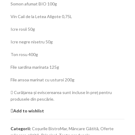
Somon afumat BIO 100g
Vin Caii de la Letea Aligote 0,75L
Icre rosii 50g
Icre negre nisetru 50g
Ton rosu 400g
File sardina marinata 125g
File ansoa marinat cu usturoi 200g
Curățarea și eviscerearea sunt incluse în preț pentru
produsele din pescărie.
Add to wishlist
Categorii:
Coșurile BistroMar
,
Mâncare Gătită
,
Oferte