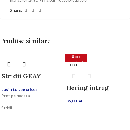
mâncare gătită
,
Principal
,
Toate produsele
Share:
Produse similare
Stoc
SOLD
epuizat
OUT
Stridii GEAY
Hering intreg
Login to see prices
Pret pe bucata
39,00
lei
Stridii