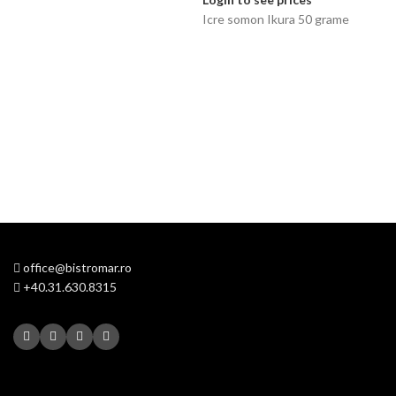
Icre somon Ikura 50 grame
office@bistromar.ro
+40.31.630.8315