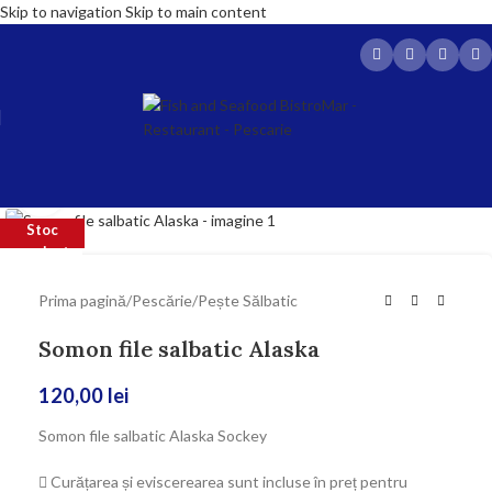
Skip to navigation
Skip to main content
Click to enlarge
Stoc
SOLD OUT
epuizat
Prima pagină
/
Pescărie
/
Pește Sălbatic
Somon file salbatic Alaska
120,00
lei
Somon file salbatic Alaska Sockey
Curățarea și eviscerearea sunt incluse în preț pentru