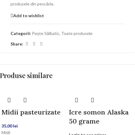
produsele din pescărie.
Add to wishlist
Categorii:
Pește Sălbatic
,
Toate produsele
Share:
Produse similare
Midii pasteurizate
Icre somon Alaska
50 grame
35,00
lei
Midii
Login to see prices