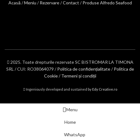
Acasă
/
Meniu
/
Rezervare
/
Contact
/
Produse Alfredo Seafood
2025. Toate drepturile rezervate SC BISTROMAR LA TIMONA
SRL / CUI: RO38064079 /
Politica de confidențialitate
/
Politica de
Cookie
/
Termeni și condiții
Ingeniously developed and sustained by
Edy Creative.ro
Menu
Home
WhatsApp