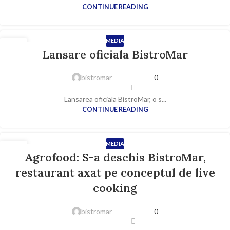
CONTINUE READING
MEDIA
05
Lansare oficiala BistroMar
IUL.
bistromar
0
Lansarea oficiala BistroMar, o s...
CONTINUE READING
MEDIA
01
Agrofood: S-a deschis BistroMar,
IUL.
restaurant axat pe conceptul de live
cooking
bistromar
0