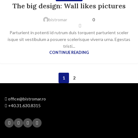
16
The big design: Wall likes pictures
IUN.
bistromar
0
Parturient in potenti id rutrum duis torquent parturient sceler
isque sit vestibulum a posuere scelerisque viverra urna. Egestas
tristi...
CONTINUE READING
1
2
office@bistromar.ro
+40.31.630.8315