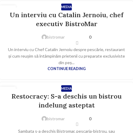
MEDIA
24
Un interviu cu Catalin Jernoiu, chef
MART.
executiv BistroMar
bistromar
0
Un interviu cu Chef Catalin Jernoiu despre pescărie, restaurant
și cum reușim să întâmpinăm prietenii cu preparate exclusiviste
din peș...
CONTINUE READING
MEDIA
28
Restocracy: S-a deschis un bistrou
FEB.
indelung asteptat
bistromar
0
Sambata s-a deschis Bistromar, pescaria-bistrou, sau