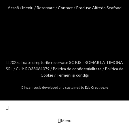
Acasă
/
Meniu
/
Rezervare
/
Contact
/
Produse Alfredo Seafood
2025. Toate drepturile rezervate SC BISTROMAR LA TIMONA
SRL / CUI: RO38064079 /
Politica de confidențialitate
/
Politica de
Cookie
/
Termeni și condiții
Ingeniously developed and sustained by
Edy Creative.ro
Menu