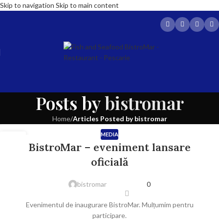
Skip to navigation
Skip to main content
Posts by
bistromar
Home
/
Articles Posted by bistromar
MEDIA
22
BistroMar – eveniment lansare
IUL.
oficială
bistromar
0
Evenimentul de inaugurare BistroMar. Mulțumim pentru
participare.