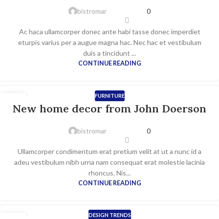
bistromar
0
Ac haca ullamcorper donec ante habi tasse donec imperdiet
eturpis varius per a augue magna hac. Nec hac et vestibulum
duis a tincidunt ...
CONTINUE READING
FURNITURE
16
New home decor from John Doerson
IUN.
bistromar
0
Ullamcorper condimentum erat pretium velit at ut a nunc id a
adeu vestibulum nibh urna nam consequat erat molestie lacinia
rhoncus. Nis...
CONTINUE READING
DESIGN TRENDS