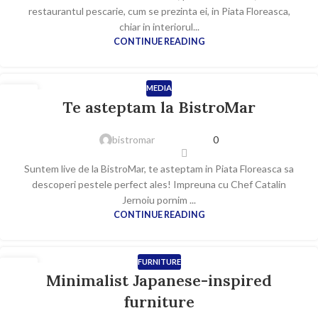
restaurantul pescarie, cum se prezinta ei, in Piata Floreasca,
chiar in interiorul...
CONTINUE READING
MEDIA
24
Te asteptam la BistroMar
FEB.
bistromar
0
Suntem live de la BistroMar, te asteptam in Piata Floreasca sa
descoperi pestele perfect ales! Impreuna cu Chef Catalin
Jernoiu pornim ...
CONTINUE READING
FURNITURE
22
Minimalist Japanese-inspired
IUN.
furniture