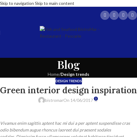
Skip to navigation
Skip to main content
Blog
Home
/
Design trends
DESIGN TRENDS
Green interior design inspiration
0
bistromar
On 14/06/2017
Vivamus enim sagittis aptent hac mi dui a per aptent suspendisse cras
odio bibendum augue rhoncus laoreet dui praesent sodales
sodales. Dignissim fusce ullamcorper volutpat habitasse tincidunt