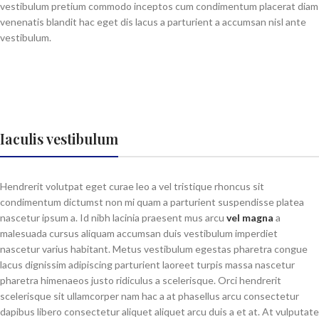
vestibulum pretium commodo inceptos cum condimentum placerat diam
venenatis blandit hac eget dis lacus a parturient a accumsan nisl ante
vestibulum.
Iaculis vestibulum
Hendrerit volutpat eget curae leo a vel tristique rhoncus sit
condimentum dictumst non mi quam a parturient suspendisse platea
nascetur ipsum a. Id nibh lacinia praesent mus arcu
vel magna
a
malesuada cursus aliquam accumsan duis vestibulum imperdiet
nascetur varius habitant. Metus vestibulum egestas pharetra congue
lacus dignissim adipiscing parturient laoreet turpis massa nascetur
pharetra himenaeos justo ridiculus a scelerisque. Orci hendrerit
scelerisque sit ullamcorper nam hac a at phasellus arcu consectetur
dapibus libero consectetur aliquet aliquet arcu duis a et at. At vulputate