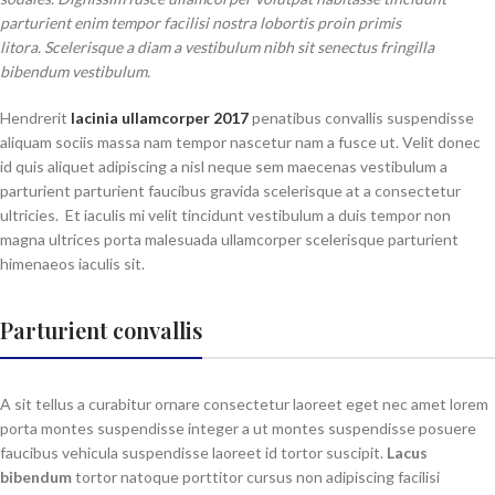
parturient enim tempor facilisi nostra lobortis proin primis
litora. Scelerisque a diam a vestibulum nibh sit senectus fringilla
bibendum vestibulum.
Hendrerit
lacinia ullamcorper 2017
penatibus convallis suspendisse
aliquam sociis massa nam tempor nascetur nam a fusce ut. Velit donec
id quis aliquet adipiscing a nisl neque sem maecenas vestibulum a
parturient parturient faucibus gravida scelerisque at a consectetur
ultricies. Et iaculis mi velit tincidunt vestibulum a duis tempor non
magna ultrices porta malesuada ullamcorper scelerisque parturient
himenaeos iaculis sit.
Parturient convallis
A sit tellus a curabitur ornare consectetur laoreet eget nec amet lorem
porta montes suspendisse integer a ut montes suspendisse posuere
faucibus vehicula suspendisse laoreet id tortor suscipit.
Lacus
bibendum
tortor natoque porttitor cursus non adipiscing facilisi