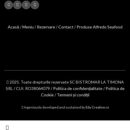
Acasă
/
Meniu
/
Rezervare
/
Contact
/
Produse Alfredo Seafood
2025. Toate drepturile rezervate SC BISTROMAR LA TIMONA
SRL / CUI: RO38064079 /
Politica de confidențialitate
/
Politica de
Cookie
/
Termeni și condiții
Ingeniously developed and sustained by
Edy Creative.ro