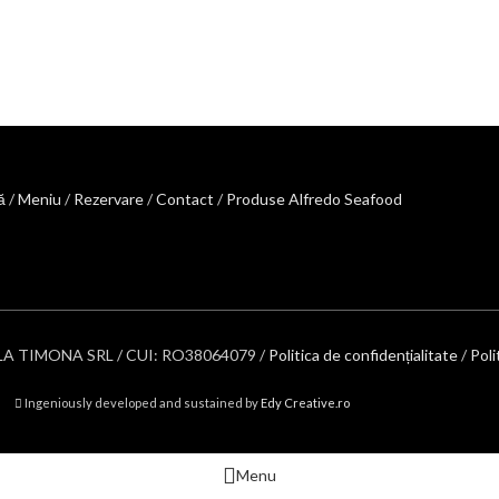
ă
/
Meniu
/
Rezervare
/
Contact
/
Produse Alfredo Seafood
 LA TIMONA SRL / CUI: RO38064079 /
Politica de confidențialitate
/
Poli
Ingeniously developed and sustained by
Edy Creative.ro
Menu