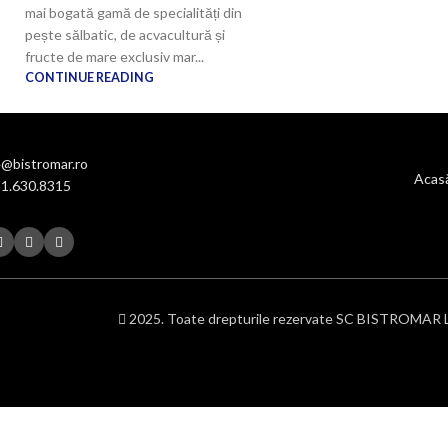
mai bogată gamă de specialități din
pește sălbatic, de acvacultură și
fructe de mare exclusiv mar...
CONTINUE READING
e@bistromar.ro
Acas
31.630.8315
2025. Toate drepturile rezervate SC BISTROMAR