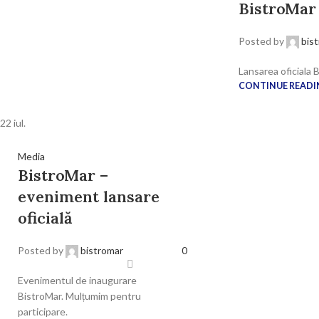
BistroMar
Posted by
bis
Lansarea oficiala B
CONTINUE READI
22
iul.
Media
BistroMar –
eveniment lansare
oficială
Posted by
bistromar
0
Evenimentul de inaugurare
BistroMar. Mulțumim pentru
participare.