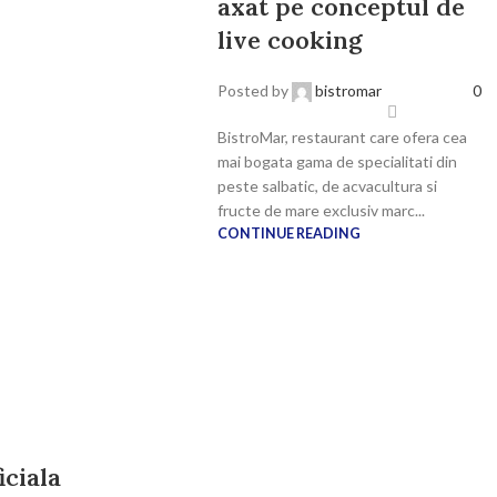
axat pe conceptul de
live cooking
Posted by
bistromar
0
BistroMar, restaurant care ofera cea
mai bogata gama de specialitati din
peste salbatic, de acvacultura si
fructe de mare exclusiv marc...
CONTINUE READING
iciala