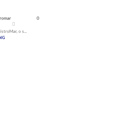
tromar
0
istroMar, o s...
NG