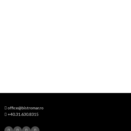
office@bistromar.ro
+40.31.630.8315