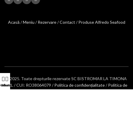
Acasă
/
Meniu
/
Rezervare
/
Contact
/
Produse Alfredo Seafood
2025. Toate drepturile rezervate SC BISTROMAR LA TIMONA
SRL / CUI: RO38064079 /
Politica de confidențialitate
/
Politica de
Menu
WhatsApp
Messenger
Home
Cookie
/
Termeni și condiții
Ingeniously developed and sustained by
Edy Creative.ro