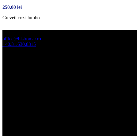
250,00
lei
Creveti cozi Jumbo
office@bistromar.ro
+40.31.630.8315
2025. Toate drepturile rezervate SC BI