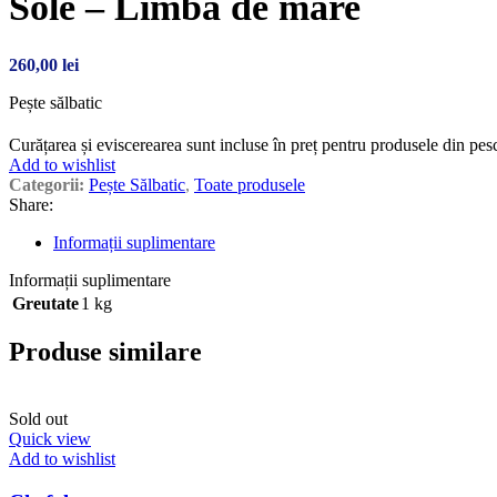
Sole – Limba de mare
260,00
lei
Pește sălbatic
Curățarea și eviscerearea sunt incluse în preț pentru produsele din pesc
Add to wishlist
Categorii:
Pește Sălbatic
,
Toate produsele
Share:
Informații suplimentare
Informații suplimentare
Greutate
1 kg
Produse similare
Sold out
Quick view
Add to wishlist