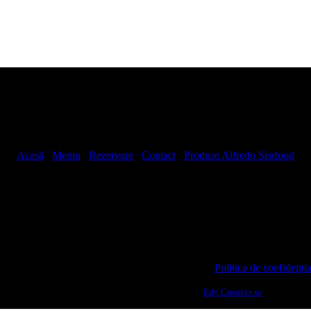
Acasă
/
Meniu
/
Rezervare
/
Contact
/
Produse Alfredo Seafood
STROMAR LA TIMONA SRL / CUI: RO38064079 /
Politica de confidenția
Ingeniously developed and sustained by
Edy Creative.ro