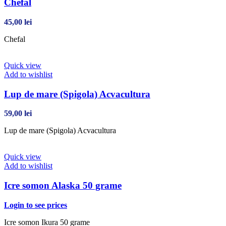
Chefal
45,00
lei
Chefal
Quick view
Add to wishlist
Lup de mare (Spigola) Acvacultura
59,00
lei
Lup de mare (Spigola) Acvacultura
Quick view
Add to wishlist
Icre somon Alaska 50 grame
Login to see prices
Icre somon Ikura 50 grame